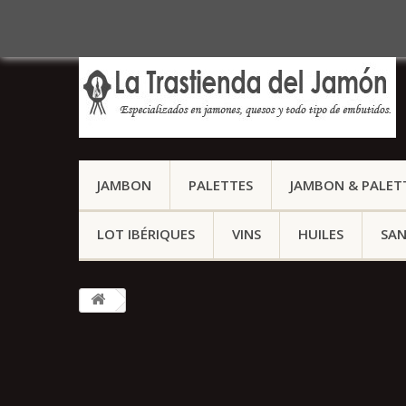
Appelez-nous au :
(+34) 959 127 158
JAMBON
PALETTES
JAMBON & PALETT
LOT IBÉRIQUES
VINS
HUILES
SAN