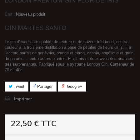
LONDON PREMIUM GIN FLOR DE IRIS
État :
Nouveau produit
GIN MARTES SANTO
Le gin d'excellente qualité, de texture et de saveur très fines, doit sa
couleur à la troisième distillation à base de pétales de fleurs d'Iris. Il a
l'accord parfait de genévrier, orange et citron, cassia, angélique et grain
de paradis ... entre autres plantes. Fin, frais et doux avec des nuances
très surprenantes. Fabriqué sous le système London Gin. Conteneur de
70 cl. 40e
Tweet
Partager
Google+
Imprimer
22,50 €
TTC