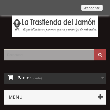
Contactez-nous
Connexion
Français
J'accepte
Panier
(vide)
MENU