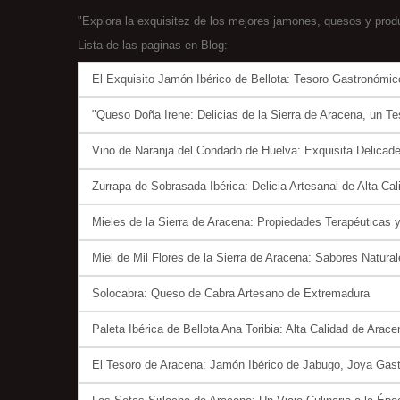
"Explora la exquisitez de los mejores jamones, quesos y produ
Lista de las paginas en Blog:
El Exquisito Jamón Ibérico de Bellota: Tesoro Gastronómico
"Queso Doña Irene: Delicias de la Sierra de Aracena, un Te
Vino de Naranja del Condado de Huelva: Exquisita Delica
Zurrapa de Sobrasada Ibérica: Delicia Artesanal de Alta Cal
Mieles de la Sierra de Aracena: Propiedades Terapéuticas 
Miel de Mil Flores de la Sierra de Aracena: Sabores Natural
Solocabra: Queso de Cabra Artesano de Extremadura
Paleta Ibérica de Bellota Ana Toribia: Alta Calidad de Arace
El Tesoro de Aracena: Jamón Ibérico de Jabugo, Joya Gas