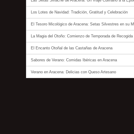
Las Setas Sirlache de Aracena: Un Viaje Culinario a la Ép
Los Lotes de Navidad: Tradición, Gratitud y Celebración
El Tesoro Micológico de Aracena: Setas Silvestres en su 
La Magia del Otoño: Comienzo de Temporada de Recogida d
El Encanto Otoñal de las Castañas de Aracena
Sabores de Verano: Comidas Ibéricas en Aracena
Verano en Aracena: Delicias con Queso Artesano