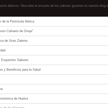
ctos ibéricos. Descubre el encanto de los sabores gourmet en nuestro blog de
 de la Península Ibérica
soro Culinario de Oveja"
deza de Uvas Zalema
idad
y Exquisitos Sabores
es y Beneficios para la Salud
na
tronómica de Huelva