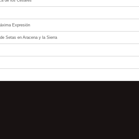
oca de los Césares
Máxima Expresión
e Setas en Aracena y la Sierra