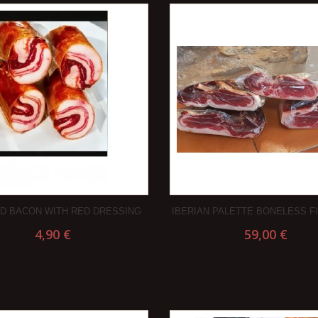
D BACON WITH RED DRESSING
IBERIAN PALETTE BONELESS FI
4,90 €
59,00 €