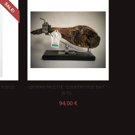
SALE!
 8.5KG)
IBERIAN PALETTE "COUNTRYSIDE BAIT "
(4 TO...
94,00 €