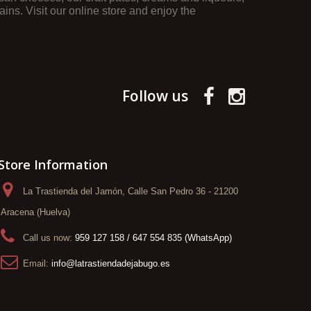
ns. Visit our online store and enjoy the
Follow us
Store Information
La Trastienda del Jamón, Calle San Pedro 36 - 21200
Aracena (Huelva)
Call us now:
959 127 158 / 647 554 835 (WhatsApp)
Email:
info@latrastiendadejabugo.es