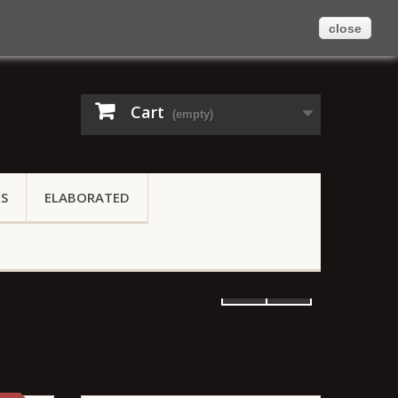
close
Contact us
Sign in
English
Cart
(empty)
ES
ELABORATED