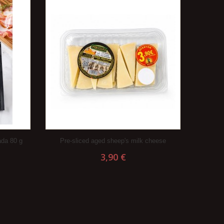
ada 80 g
Pre-sliced ​​aged sheep's milk cheese
3,90 €