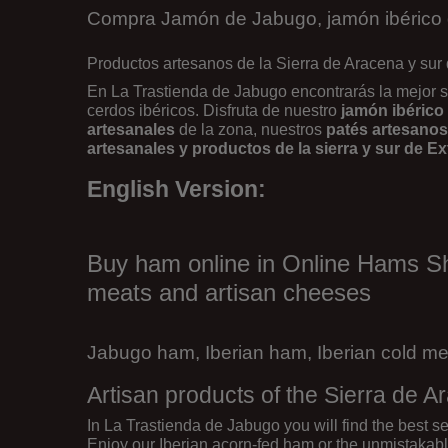
Compra Jamón de Jabugo, jamón ibérico 
Productos artesanos de la Sierra de Aracena y su
En
La Trastienda de Jabugo
encontrarás la mejor s
cerdos ibéricos. Disfruta de nuestro
jamón ibérico 
artesanales
de la zona, nuestros
patés artesanos
artesanales y productos de la sierra y sur de 
English Version:
Buy ham online in Online Hams Sho
meats and artisan cheeses
Jabugo ham
, Iberian ham, Iberian cold 
Artisan products of the Sierra de
In La Trastienda de Jabugo you will find the best 
Enjoy our Iberian acorn-fed ham or the unmistakable