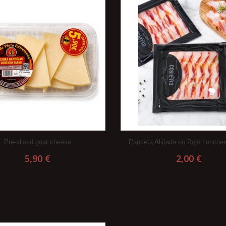
Pre-sliced ​​goat cheese
Panceta Aliñada en Rojo Lonche
5,90 €
2,00 €