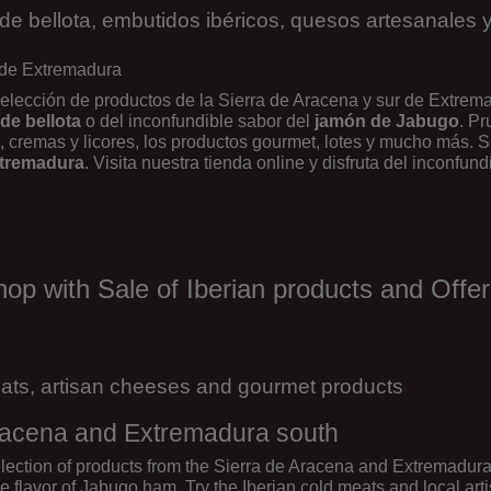
de bellota,
embutidos ibéricos, quesos artesanales 
r de Extremadura
elección de productos de la Sierra de Aracena y sur de Extrem
de bellota
o del inconfundible sabor del
jamón de Jabugo
. P
, cremas y licores, los productos gourmet, lotes y mucho más.
Extremadura
. Visita nuestra tienda online y disfruta del inconfun
p with Sale of Iberian products and Offers
meats, artisan cheeses and gourmet products
 Aracena and Extremadura south
selection of products from the Sierra de Aracena and Extremadu
 flavor of Jabugo ham. Try the Iberian cold meats and local art