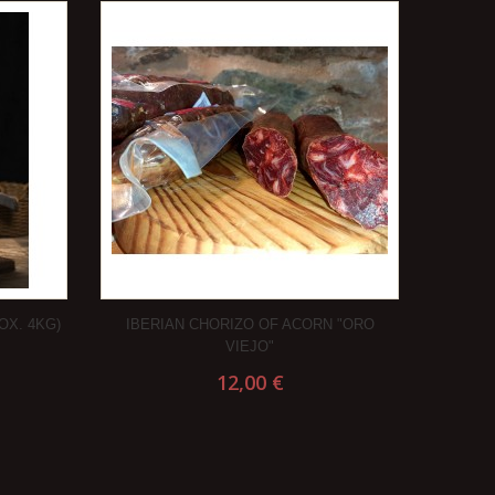
X. 4KG)
IBERIAN CHORIZO OF ACORN "ORO
VIEJO"
12,00 €