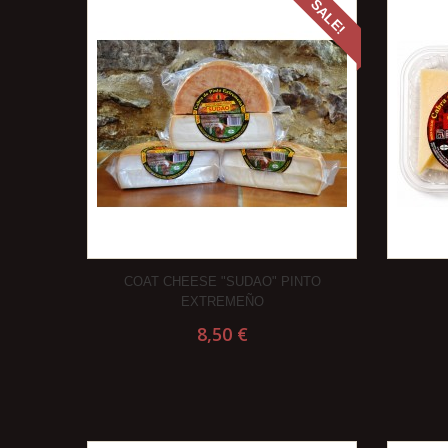
SALE!
COAT CHEESE "SUDAO" PINTO
EXTREMEÑO
8,50 €