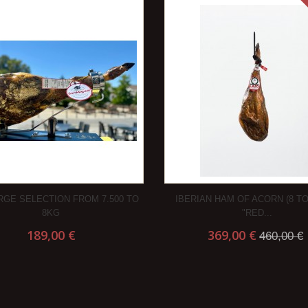
RGE SELECTION FROM 7.500 TO
IBERIAN HAM OF ACORN (8 TO
8KG
"RED...
189,00 €
369,00 €
460,00 €