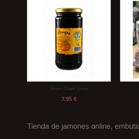
Arrope (Grape Syrup)
7,95 €
Tienda de jamones online, embutid