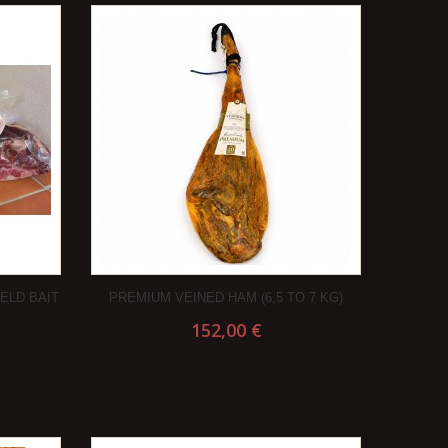
ELD BAIT
PREMIUM VEINED HAM (6,5 TO 7 KG)
152,00 €