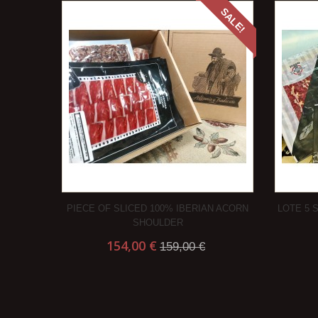
SALE!
PIECE OF SLICED 100% IBERIAN ACORN
LOTE 5 
SHOULDER
154,00 €
159,00 €