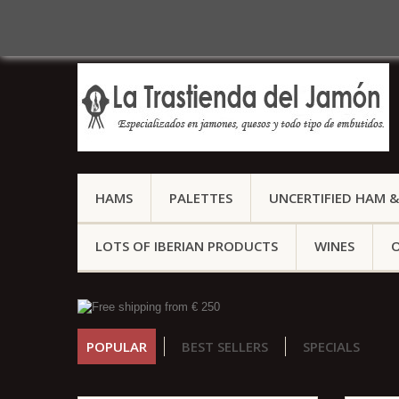
Call us now:
(+34) 959 127 158
HAMS
PALETTES
UNCERTIFIED HAM &
LOTS OF IBERIAN PRODUCTS
WINES
O
POPULAR
BEST SELLERS
SPECIALS