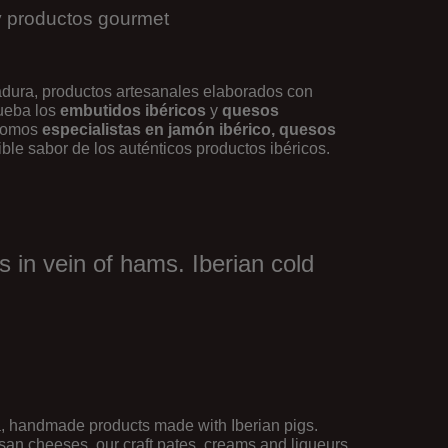
y productos gourmet
adura, productos artesanales elaborados con
rueba los
embutidos ibéricos
y
quesos
 Somos
especialistas en jamón ibérico, quesos
dible sabor de los auténticos productos ibéricos.
 in vein of hams. Iberian cold
ra, handmade products made with Iberian pigs.
isan cheeses, our craft pates, creams and liqueurs,